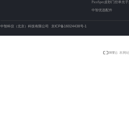
PicoSpec皮秒门控单光
中智优选配件
中智科仪（北京）科技有限公司 京ICP备16024438号-1
本网站