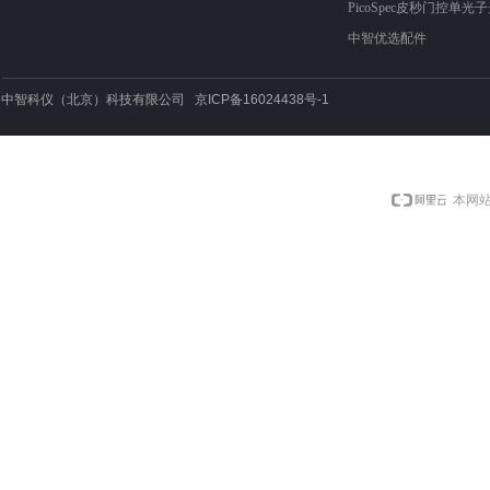
PicoSpec皮秒门控单光
中智优选配件
中智科仪（北京）科技有限公司 京ICP备16024438号-1
本网站