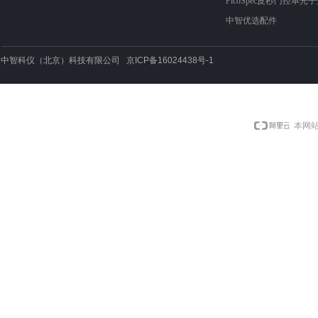
PicoSpec皮秒门控单光
中智优选配件
中智科仪（北京）科技有限公司 京ICP备16024438号-1
本网站