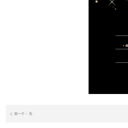
前一个：
无
ꄴ