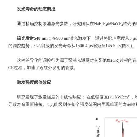
发光寿命的动态调控
通过精确控制泵浦激光参数，研究团队在NaErF₄@NaYF₄核壳
绿光发射540 nm：
在980 nm激光激发下，通过将脉冲宽度从5 μs延长
的调控趋势，⁴I₉/₂能级的发光寿命从1506.4 μs缩短至145.5 μs(图3d)。
这种差异化的调控行为源于泵浦光通量对交叉弛豫(CR)过程的选择性影响。
CR过程，加速了近红外发射的衰减。
激发强度阈值效应
研究发现了激发强度的非线性响应： 在低强度区(<1 kW/cm²)，增加激发
导致寿命重新缩短。⁴I₉/₂能级则在整个强度范围内呈现单调的寿命缩短