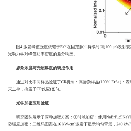
图4 激发峰值强度依赖于Er³⁺在固定脉冲持续时间(100 μs)发射衰减。(a)
光动力学对峰值功率密度的差分响应。
掺杂浓度与壳层厚度的调控作用
通过对比不同样品验证了CR机制：高掺杂样品(100% Er3+)：表现
灭主导，掩盖了CR效应(图5)。
光学加密应用验证
研究团队展示了两种加密方案：①时域加密：使用NaErF₄@NaYF₄和NaY₀.
②强度加密：二维码图案在16 kW/cm²激发下显示均匀背景，240 kW