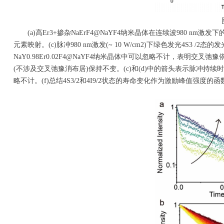
图3
(a)高Er3+掺杂NaErF4@NaYF4纳米晶体在连续波980 nm
元素映射。(c)脉冲980 nm激发(~ 10 W/cm2)下绿色发光4S
NaY0.98Er0.02F4@NaYF4纳米晶体中可以忽略不计，表明交叉弛
(不涉及交叉弛豫消布居)保持不变。(c)和(d)中的箭头表示脉冲持续
略不计。(f)总结4S3/2和4I9/2状态的寿命变化作为激励峰值强