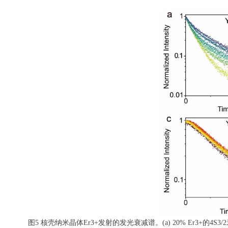
图5 核壳纳米晶体Er3+发射的发光衰减谱。(a) 20% Er3+的4S3/2衰变。(