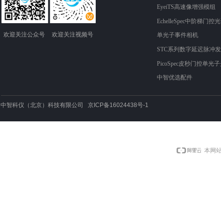
EyeiTS高速像增强模组
EchelleSpec中阶梯门控
欢迎关注​​​​​​​公众号
欢迎关注​​视频​​​​​号
单光子事件相机
STC系列数字延迟脉冲
PicoSpec皮秒门控单光
中智优选配件
中智科仪（北京）科技有限公司 京ICP备16024438号-1
本网站