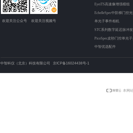
EyeiTS高速像增强模组
EchelleSpec中阶梯门控
欢迎关注​​​​​​​公众号
欢迎关注​​视频​​​​​号
单光子事件相机
STC系列数字延迟脉冲
PicoSpec皮秒门控单光
中智优选配件
中智科仪（北京）科技有限公司 京ICP备16024438号-1
本网站