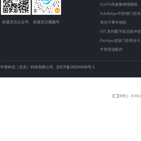
EyeiTS高速像增强模组
EchelleSpec中阶梯门控
欢迎关注​​​​​​​公众号
欢迎关注​​视频​​​​​号
单光子事件相机
STC系列数字延迟脉冲
PicoSpec皮秒门控单光
中智优选配件
中智科仪（北京）科技有限公司 京ICP备16024438号-1
本网站