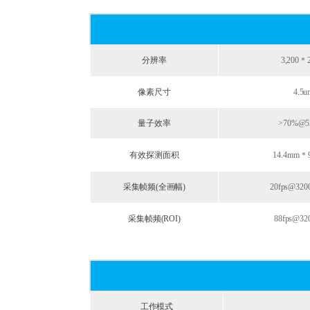
分辨率
3,200＊2
像素尺寸
4
.
5u
量子效率
>70%@5
有效探测面积
14.4mm＊9
采集帧频(全画幅)
20fps@320
采集帧频(ROI)
88fps@32
工作模式