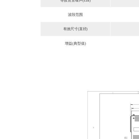
等效背景噪声
(EBI)
波段范围
有效尺寸(直径)
增益
(典型值)